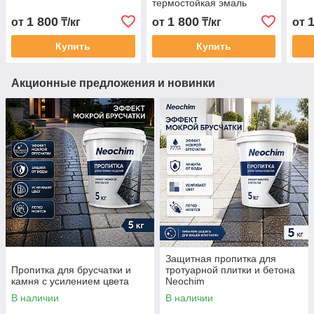
термостойкая эмаль
1 800
1 800
от
₸/кг
от
₸/кг
от
Купить
Купить
Акционные предложения и новинки
Защитная пропитка для
Пропитка для брусчатки и
тротуарной плитки и бетона
камня с усилением цвета
Neochim
В наличии
В наличии