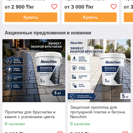
2 900
3 000
от
₸/кг
от
₸/кг
от
Купить
Купить
Акционные предложения и новинки
Защитная пропитка для
Пропитка для брусчатки и
тротуарной плитки и бетона
камня с усилением цвета
Neochim
В наличии
В наличии