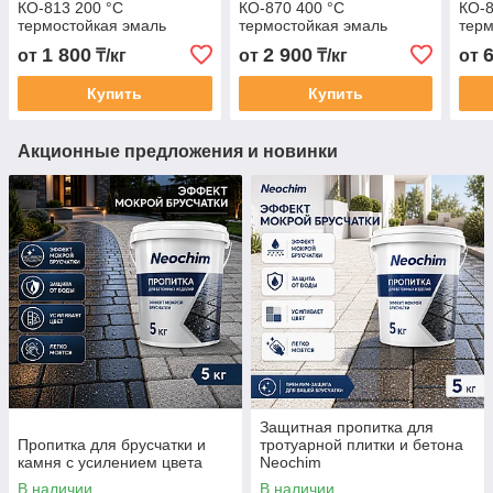
КО-813 200 °C
КО-870 400 °C
КО-8
термостойкая эмаль
термостойкая эмаль
терм
1 800
2 900
от
₸/кг
от
₸/кг
от
Купить
Купить
Акционные предложения и новинки
Защитная пропитка для
Пропитка для брусчатки и
тротуарной плитки и бетона
камня с усилением цвета
Neochim
В наличии
В наличии