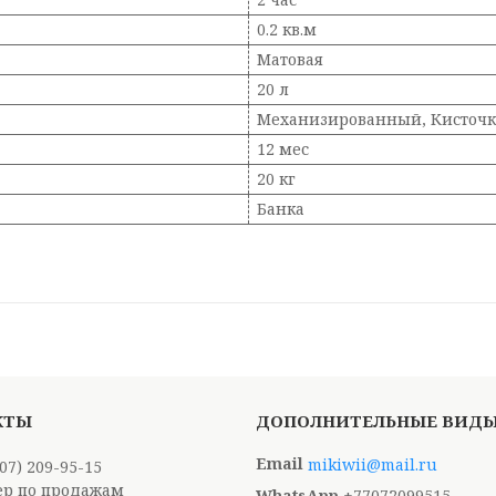
0.2 кв.м
Матовая
20 л
Механизированный, Кисточк
12 мес
20 кг
Банка
mikiwii@mail.ru
707) 209-95-15
р по продажам
+77072099515