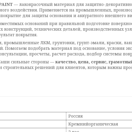
PAINT
— лакокрасочный материал для защитно-декоративно
рного воздействия. Применяется на промышленных, произво
е покрытие для защиты основания и аккуратного внешнего ви
вместимых оснований при правильной подготовке поверхнос
х конструкций, технических деталей, производственных узл
ультат покрытия.
и, промышленные ЛКМ, грунтовки, грунт-эмали, краски, ла
ей. Помогаем подобрать материал под основание, условия эк
нсультации, просчеты, расчет расхода, подбор системы пок
 Наши сильные стороны —
качество, цена, сервис, грамотны
и строительных решений для клиентов, которым важны про
Россия
Кремнийорганическая
2 час