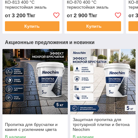
КО-813 400 °C
КО-870 400 °C
КО-8
термостойкая эмаль
термостойкая эмаль
терм
3 200
2 900
от
₸/кг
от
₸/кг
от
Купить
Купить
Акционные предложения и новинки
Защитная пропитка для
Пропитка для брусчатки и
тротуарной плитки и бетона
камня с усилением цвета
Neochim
В наличии
В наличии