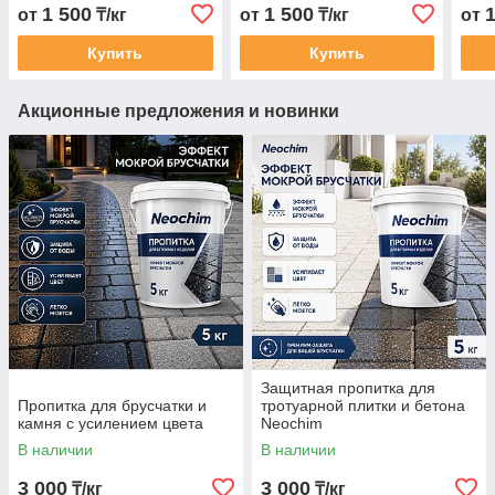
1 500
1 500
от
₸/кг
от
₸/кг
от
Купить
Купить
Акционные предложения и новинки
Защитная пропитка для
Пропитка для брусчатки и
тротуарной плитки и бетона
камня с усилением цвета
Neochim
В наличии
В наличии
3 000
3 000
₸/кг
₸/кг