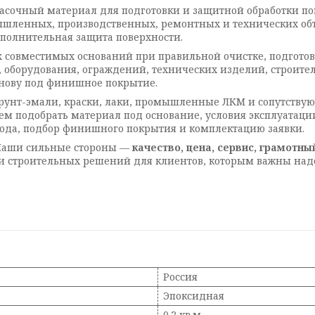
асочный материал для подготовки и защитной обработки п
шленных, производственных, ремонтных и технических объе
полнительная защита поверхности.
 совместимых оснований при правильной очистке, подготов
в, оборудования, ограждений, технических изделий, строи
снову под финишное покрытие.
 грунт-эмали, краски, лаки, промышленные ЛКМ и сопутств
аем подобрать материал под основание, условия эксплуатации
хода, подбор финишного покрытия и комплектацию заявки.
 Наши сильные стороны —
качество, цена, сервис, грамотны
и строительных решений для клиентов, которым важны над
Россия
Эпоксидная
0.2 кв.м