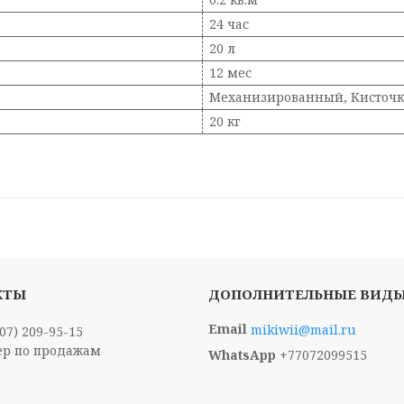
24 час
20 л
12 мес
Механизированный, Кисточк
20 кг
mikiwii@mail.ru
707) 209-95-15
р по продажам
+77072099515