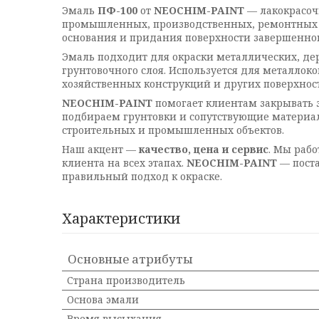
Эмаль
ПФ-100
от
NEOCHIM-PAINT
— лакокрасоч
промышленных, производственных, ремонтных и
основания и придания поверхности завершенног
Эмаль подходит для окраски металлических, де
грунтовочного слоя. Используется для металлок
хозяйственных конструкций и других поверхност
NEOCHIM-PAINT
помогает клиентам закрывать 
подбираем грунтовки и сопутствующие материал
строительных и промышленных объектов.
Наш акцент —
качество, цена и сервис
. Мы раб
клиента на всех этапах.
NEOCHIM-PAINT
— поста
правильный подход к окраске.
Характеристики
Основные атрибуты
Страна производитель
Основа эмали
Время высыхания