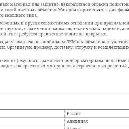
ный материал для защитно-декоративной окраски подготов
 хозяйственных объектах. Материал применяется для форм
о внешнего вида.
ревянных и других совместимых оснований при правильной 
онструкций, ограждений, каркасов, технических изделий, эл
ей, где требуется практичное защитное покрытие.
задачу комплексно: подбираем ЛКМ под объект, консультир
ы. Организуем продажу, доставку, отгрузку и комплектацию
отаем на результат: грамотный подбор материала, понятные 
вщик лакокрасочных материалов и строительных решений дл
Россия
Алкидная
24 час