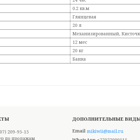
0.2 кв.м
Глянцевая
20 л
Механизированный, Кисточк
12 мес
20 кг
Банка
mikiwii@mail.ru
707) 209-95-15
р по продажам
+77072099515