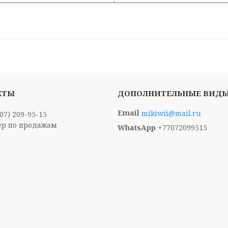
mikiwii@mail.ru
707) 209-95-15
р по продажам
+77072099515