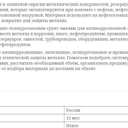
и защитной окраски металлических поверхностей, резервуар
ий, которые эксплуатируются при контакте с нефтью, нефт
ионной нагрузкой. Материал используют на нефтегазовых
е покрытие для защиты металла.
дно-полиуретановым грунт-эмалям для антикоррозионной з
йкость металла к коррозии, влаге, нефтепродуктам, пром
зервуаров, емкостей, трубопроводов, оборудования, металло
ефтепродуктов.
ие антикоррозионные, эпоксидные, полиуретановые и пром
 и технической защиты металла. Помогаем подобрать систему
, рассчитать необходимый объём, организовать продажу, от
 от подбора материала до поставки на объект.
Россия
12 мес
Новое