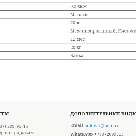
0.2 кв.м
Матовая
20 л
Механизированный, Кисточк
12 мес
20 кг
Банка
mikiwii@mail.ru
707) 209-95-15
р по продажам
+77072099515