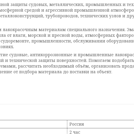
нной защиты судовых, металлических, промышленных и тех
 атмосферной средой и агрессивной промышленной атмосферо
еталлоконструкций, трубопроводов, технических узлов и др
 лакокрасочным материалам специального назначения. Эма
ла от влаги, морской и пресной воды, атмосферных факто
и, судоремонте, промышленности, обслуживании оборудован
овиях.
угие судовые, антикоррозионные и промышленные лакокрас
й и технической защиты поверхностей. Помогаем подобрать
мами, рассчитать необходимый объём, организовать продажу
шение от подбора материала до поставки на объект.
Россия
2 час