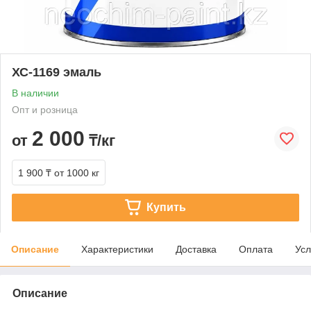
ХС-1169 эмаль
В наличии
Опт и розница
2 000
от
₸/кг
1 900 ₸
от 1000 кг
Купить
Описание
Характеристики
Доставка
Оплата
Усл
Описание