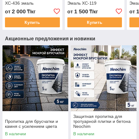
ХС-436 эмаль
Эмаль ХС-119
Эма
2 000
1 500
от
₸/кг
от
₸/кг
от
Купить
Купить
Акционные предложения и новинки
Защитная пропитка для
Пропитка для брусчатки и
тротуарной плитки и бетона
камня с усилением цвета
Neochim
В наличии
В наличии