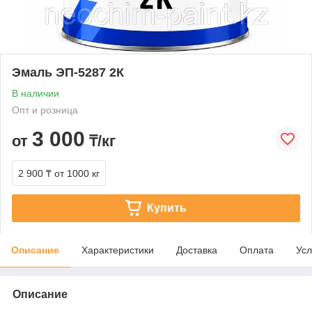
Эмаль ЭП-5287 2К
В наличии
Опт и розница
3 000
от
₸/кг
2 900 ₸
от 1000 кг
Купить
Описание
Характеристики
Доставка
Оплата
Усл
Описание