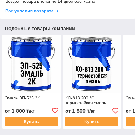
Возврат товара в течение 14 дней бесплатно
Все условия возврата
Подобные товары компании
Эмаль ЭП-525 2К
КО-813 200 °C
Эма
термостойкая эмаль
1 800
1 800
от
₸/кг
от
₸/кг
от
Купить
Купить