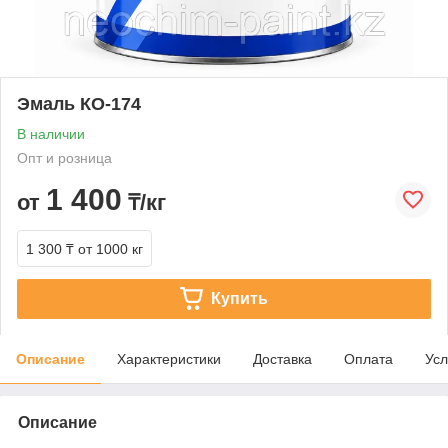
Эмаль КО-174
В наличии
Опт и розница
1 400
от
₸/кг
1 300 ₸
от 1000 кг
Купить
Описание
Характеристики
Доставка
Оплата
Усл
Описание