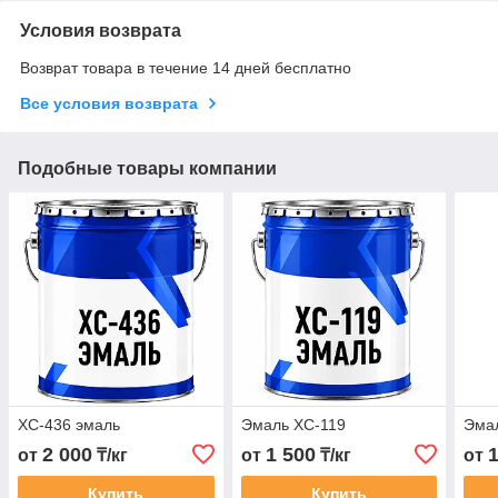
Условия возврата
Возврат товара в течение 14 дней бесплатно
Все условия возврата
Подобные товары компании
ХС-436 эмаль
Эмаль ХС-119
Эма
2 000
1 500
от
₸/кг
от
₸/кг
от
Купить
Купить