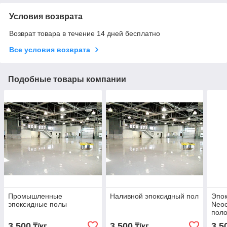
Условия возврата
Возврат товара в течение 14 дней бесплатно
Все условия возврата
Подобные товары компании
Промышленные
Наливной эпоксидный пол
Эпок
эпоксидные полы
Neoc
пол
3 500
3 500
3 5
₸/кг
₸/кг