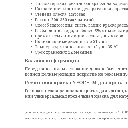
Тип материала: резиновая краска на водной
Назначение: защитно-декоративная окраск
Степень блеска: матовая
Расход:
200–350 г/м² на слой
Способ нанесения: кисть, валик, краскорас
Разбавление: вода, не более
5% от массы к
Время высыхания одного слоя:
до 2 часов
Полная полимеризация: до
21 дня
Температура нанесения: от
+5 до +35 °C
Срок хранения:
12 месяцев
Важная информация
Перед нанесением основание должно быть
чист
полной полимеризации покрытие не рекоменду
Резиновая краска NEOCHIM для кровл
Если вам нужна
резиновая краска для крыши
,
к
или
универсальная кровельная краска для на
резиновая краска для кровли, резиновая краска для крыши, резиновая краска NEOCHI
эластичная краска для крыши, матовая краска для кровли, универсальная резиновая 