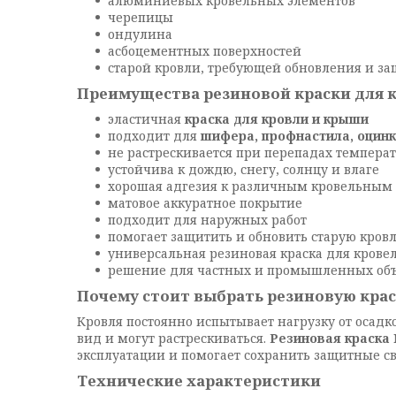
алюминиевых кровельных элементов
черепицы
ондулина
асбоцементных поверхностей
старой кровли, требующей обновления и з
Преимущества резиновой краски для 
эластичная
краска для кровли и крыши
подходит для
шифера, профнастила, оцинк
не растрескивается при перепадах темпера
устойчива к дождю, снегу, солнцу и влаге
хорошая адгезия к различным кровельным
матовое аккуратное покрытие
подходит для наружных работ
помогает защитить и обновить старую кров
универсальная резиновая краска для крове
решение для частных и промышленных объ
Почему стоит выбрать резиновую кра
Кровля постоянно испытывает нагрузку от осад
вид и могут растрескиваться.
Резиновая краска
эксплуатации и помогает сохранить защитные с
Технические характеристики