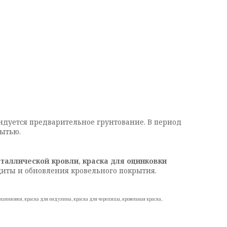
ндуется предварительное грунтование. В период
ытью.
еталлической кровли
,
краска для оцинковки
иты и обновления кровельного покрытия.
 оцинковки, краска для ондулина, краска для черепицы, кровельная краска,