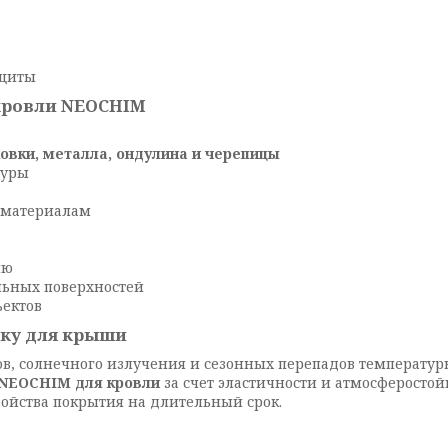
ащиты
кровли NEOCHIM
овки, металла, ондулина и черепицы
туры
 материалам
лю
льных поверхностей
ектов
ску для крыши
ков, солнечного излучения и сезонных перепадов температ
 NEOCHIM для кровли
за счет эластичности и атмосферосто
войства покрытия на длительный срок.