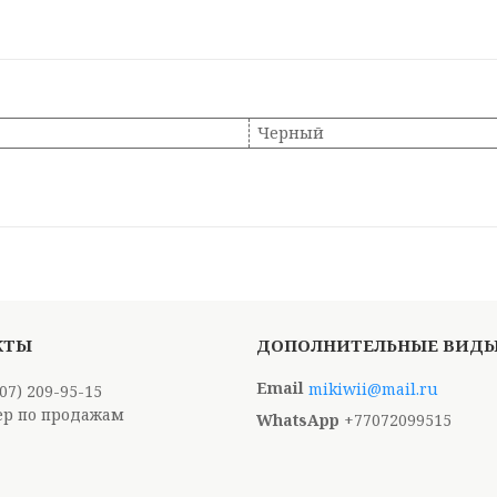
Черный
mikiwii@mail.ru
707) 209-95-15
р по продажам
+77072099515