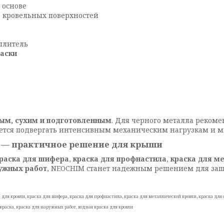
 основе
а кровельных поверхностей
пылитель
раски
ым, сухим и подготовленным
. Для черного металла рекоме
ется подвергать интенсивным механическим нагрузкам и м
и — практичное решение для крыши
раска для шифера
,
краска для профнастила
,
краска для м
ружных работ
, NEOCHIM станет надежным решением для защ
M для кровли, краска для шифера, краска для профнастила, краска для металлической кровли, краска для
краска, краска для наружных работ, водная краска для кровли