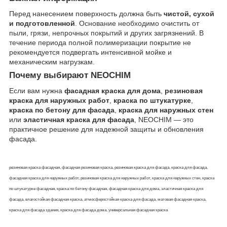
Перед нанесением поверхность должна быть
чистой, сухой
и подготовленной
. Основание необходимо очистить от
пыли, грязи, непрочных покрытий и других загрязнений. В
течение периода полной полимеризации покрытие не
рекомендуется подвергать интенсивной мойке и
механическим нагрузкам.
Почему выбирают NEOCHIM
Если вам нужна
фасадная краска для дома
,
резиновая
краска для наружных работ
,
краска по штукатурке
,
краска по бетону для фасада
,
краска для наружных стен
или
эластичная краска для фасада
, NEOCHIM — это
практичное решение для надежной защиты и обновления
фасада.
резиновая краска фасадная, фасадная резиновая краска, резиновая краска для фасада, краска для фасада,
фасадная краска для наружных работ, резиновая краска для наружных работ, краска для наружных стен, краска
по штукатурке фасадная, краска по бетону фасадная, фасадная краска для дома, эластичная краска для
фасада, влагостойкая фасадная краска, атмосферостойкая краска для фасада, матовая фасадная краска,
краска для фасада здания, краска для фасада дома, универсальная фасадная краска