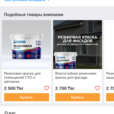
Подобные товары компании
Резиновая краска для
Влагостойкая резиновая
Рези
помещений СТО и
краска для фасада
защ
автомоек
2 500
2 700
2 7
₸/кг
₸/кг
Купить
Купить
О нас