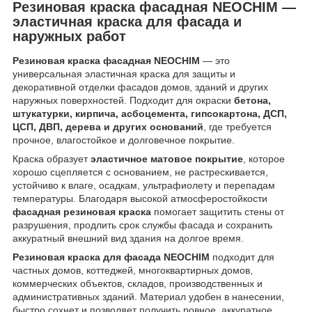
Резиновая краска фасадная NEOCHIM —
эластичная краска для фасада и
наружных работ
Резиновая краска фасадная NEOCHIM
— это
универсальная эластичная краска для защиты и
декоративной отделки фасадов домов, зданий и других
наружных поверхностей. Подходит для окраски
бетона,
штукатурки, кирпича, асбоцемента, гипсокартона, ДСП,
ЦСП, ДВП, дерева и других оснований
, где требуется
прочное, влагостойкое и долговечное покрытие.
Краска образует
эластичное матовое покрытие
, которое
хорошо сцепляется с основанием, не растрескивается,
устойчиво к влаге, осадкам, ультрафиолету и перепадам
температуры. Благодаря высокой атмосферостойкости
фасадная резиновая краска
помогает защитить стены от
разрушения, продлить срок службы фасада и сохранить
аккуратный внешний вид здания на долгое время.
Резиновая краска для фасада NEOCHIM
подходит для
частных домов, коттеджей, многоквартирных домов,
коммерческих объектов, складов, производственных и
административных зданий. Материал удобен в нанесении,
быстро сохнет и позволяет получить ровное, аккуратное