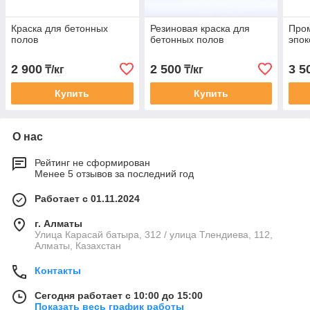
Краска для бетонных
Резиновая краска для
Про
полов
бетонных полов
эпо
2 900
2 500
3 5
₸/кг
₸/кг
Купить
Купить
О нас
Рейтинг не сформирован
Менее 5 отзывов за последний год
Работает с 01.11.2024
г. Алматы
Улица Карасай батыра, 312 / улица Тлендиева, 112,
Алматы, Казахстан
Контакты
Сегодня работает с 10:00 до 15:00
Показать весь график работы