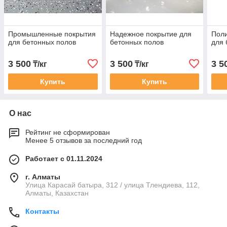
Промышленные покрытия
Надежное покрытие для
Пол
для бетонных полов
бетонных полов
для 
3 500
3 500
3 5
₸/кг
₸/кг
Купить
Купить
О нас
Рейтинг не сформирован
Менее 5 отзывов за последний год
Работает с 01.11.2024
г. Алматы
Улица Карасай батыра, 312 / улица Тлендиева, 112,
Алматы, Казахстан
Контакты