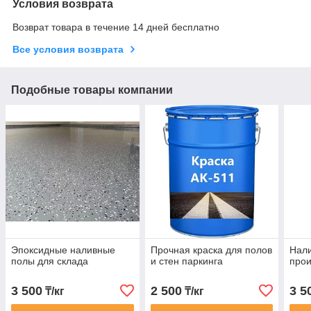
Условия возврата
Возврат товара в течение 14 дней бесплатно
Все условия возврата
Подобные товары компании
Эпоксидные наливные
Прочная краска для полов
Нал
полы для склада
и стен паркинга
прои
3 500
2 500
3 5
₸/кг
₸/кг