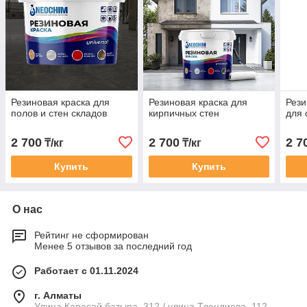
Резиновая краска для
Резиновая краска для
Рези
полов и стен складов
кирпичных стен
для 
2 700
2 700
2 7
₸/кг
₸/кг
Купить
Купить
О нас
Рейтинг не сформирован
Менее 5 отзывов за последний год
Работает с 01.11.2024
г. Алматы
Улица Карасай батыра, 312 / улица Тлендиева, 112,