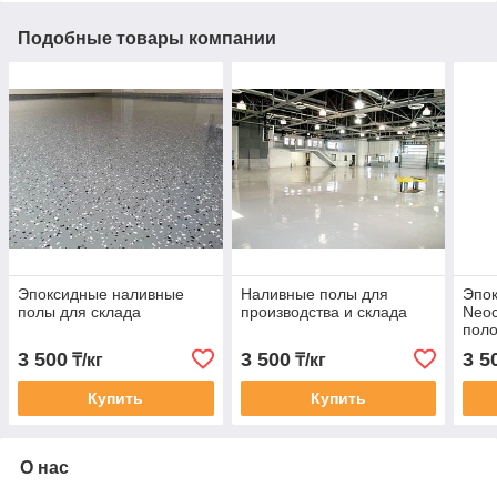
Подобные товары компании
Эпоксидные наливные
Наливные полы для
Эпок
полы для склада
производства и склада
Neoc
пол
3 500
3 500
3 5
₸/кг
₸/кг
Купить
Купить
О нас