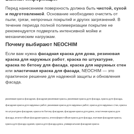
Перед нанесением поверхность должна быть
чистой, сухой
и подготовленной
. Основание необходимо очистить от
пыли, грязи, непрочных покрытий и других загрязнений. В
течение периода полной полимеризации покрытие не
рекомендуется подвергать интенсивной мойке и
механическим нагрузкам.
Почему выбирают NEOCHIM
Если вам нужна
фасадная краска для дома
,
резиновая
краска для наружных работ
,
краска по штукатурке
,
краска по бетону для фасада
,
краска для наружных стен
или
эластичная краска для фасада
, NEOCHIM — это
практичное решение для надежной защиты и обновления
фасада.
резиновая краска фасадная, фасадная резиновая краска, резиновая краска для фасада, краска для фасада,
фасадная краска для наружных работ, резиновая краска для наружных работ, краска для наружных стен, краска
по штукатурке фасадная, краска по бетону фасадная, фасадная краска для дома, эластичная краска для
фасада, влагостойкая фасадная краска, атмосферостойкая краска для фасада, матовая фасадная краска,
краска для фасада здания, краска для фасада дома, универсальная фасадная краска