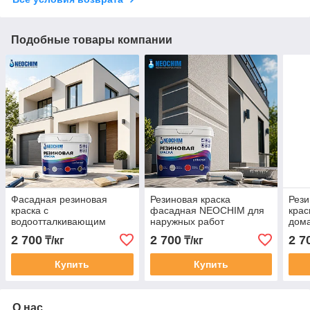
Подобные товары компании
Фасадная резиновая
Резиновая краска
Рез
краска с
фасадная NEOCHIM для
кра
водоотталкивающим
наружных работ
дома
эффектом
2 700
2 700
2 7
₸/кг
₸/кг
Купить
Купить
О нас