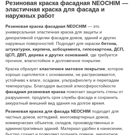
Резиновая краска фасадная NEOCHIM —
эластичная краска для фасада и
наружных работ
Резиновая краска фасадная NEOCHIM
— это
универсальная эластичная краска для защиты и
декоративной отделки фасадов домов, зданий и других
наружных поверхностей. Подходит для окраски
бетона,
штукатурки, кирпича, асбоцемента, гипсокартона, ДСП,
ЦСП, ДВП, дерева и других оснований
, где требуется
прочное, влагостойкое и долговечное покрытие.
Краска образует
эластичное матовое покрытие
, которое
хорошо сцепляется с основанием, не растрескивается,
устойчиво к влаге, осадкам, ультрафиолету и перепадам
температуры. Благодаря высокой атмосферостойкости
фасадная резиновая краска
помогает защитить стены от
разрушения, продлить срок службы фасада и сохранить
аккуратный внешний вид здания на долгое время.
Резиновая краска для фасада NEOCHIM
подходит для
частных домов, коттеджей, многоквартирных домов,
коммерческих объектов, складов, производственных и
административных зданий. Материал удобен в нанесении,
быстро сохнет и позволяет получить ровное, аккуратное